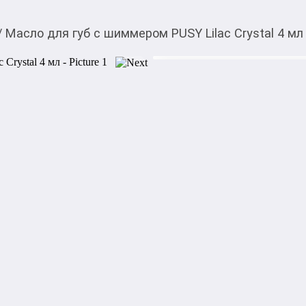
/
Масло для губ с шиммером PUSY Lilac Crystal 4 мл
1 120,00
c
You can buy it in My O! a
Масло для губ с шимм
0-0-
6
Available on installm
At this shop
Масло для губ с шиммером P
смягчает губы, придавая и
мерцанием и лёгким сладко