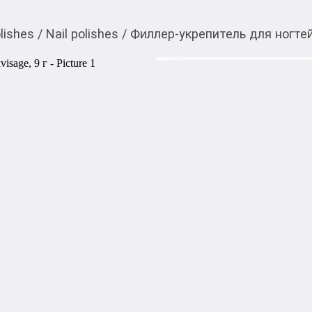
olishes
/
Nail polishes
/
Филлер-укрепитель для ногтей 
190,00
c
You can buy it in My O! a
Филлер-укрепитель для
Филлер-укрепитель с пудрой
неровности и визуально выр
D-пантенол в составе укреп
глянцевый блеск ногтей, п
вид.

Витамин Е оказывает антиок
Продлевает стойкость и бл
Free delivery: 1000,00
с
or 