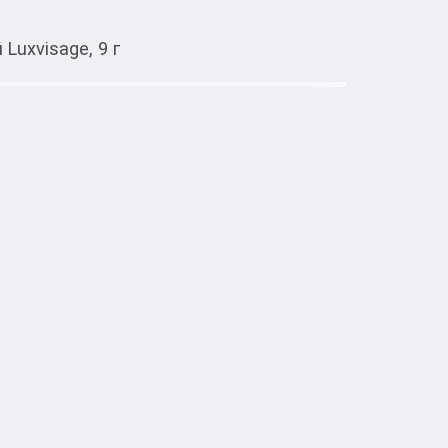
Luxvisage, 9 г
pp
Open using app
 ногтей Luxvisage, 9 г
 из кристаллов розового кварца заполняет 
авнивает рельеф ногтей.

ителя помогает сохранить гладкость и 
ридает ногтям здоровый и свежий внешний 
сидантное действие.

еск маникюра.
more