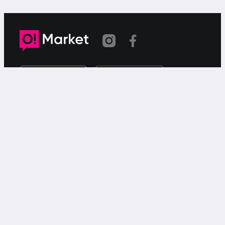
Link copied
O!Market is a web-based free ad service for searching for
or offering goods or services via your smartphone.
Support
Call
9999