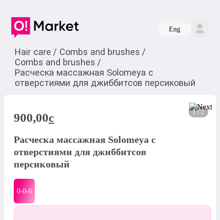
Eng
Hair care
/
Combs and brushes
/
Combs and brushes
/
Расческа массажная Solomeya с
отверстиями для джиббитсов персиковый
1 / 2
900,00
c
Расческа массажная Solomeya с
отверстиями для джиббитсов
персиковый
0-0-
6