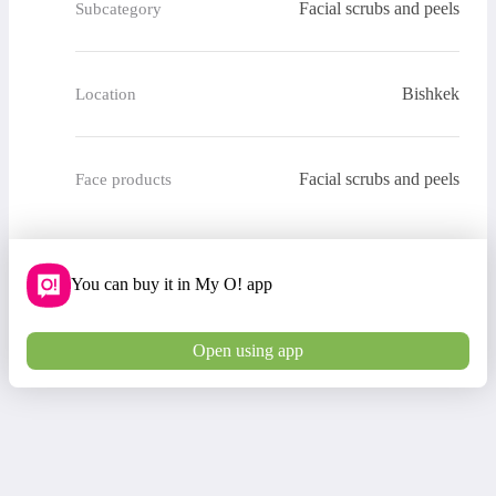
Facial scrubs and peels
Subcategory
Bishkek
Location
Facial scrubs and peels
Face products
You can buy it in My O! app
Open using app