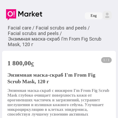
Eng
Facial care
/
Facial scrubs and peels
/
Facial scrubs and peels
/
Энзимная маска-скраб I'm From Fig Scrub
Mask, 120 г
1 / 1
1 800,00
c
Энзимная маска-скраб I'm From Fig
Scrub Mask, 120 г
Энзимная маска-скраб с инжиром I'm From Fig Scrub 
Mask глубоко очищает поверхность кожи от 
ороговевших частичек и загрязнений, устраняет 
шелушения и излишки кожного себума. Улучшает 
микроциркуляцию в клетках эпидермиса, 
способствуя лучшему усвоению активных 