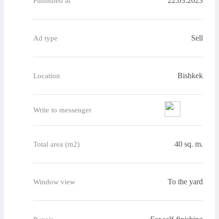
22.03.2023
Published at
Sell
Ad type
Bishkek
Location
Write to messenger
40 sq. m.
Total area (m2)
To the yard
Window view