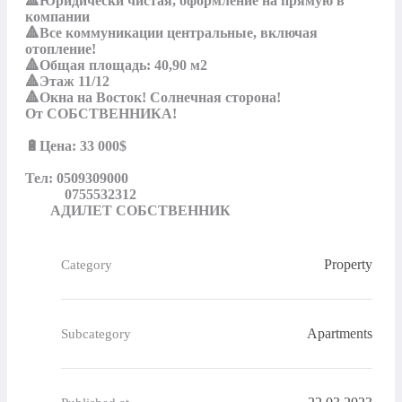
🔺Юридически чистая, оформление на прямую в 
компании

🔺Все коммуникации центральные, включая 
отопление!

🔺Общая площадь: 40,90 м2

🔺Этаж 11/12 

🔺Окна на Восток! Солнечная сторона! 

От СОБСТВЕННИКА!

🔋Цена: 33 000$

Тел: 0509309000

           0755532312 

       АДИЛЕТ СОБСТВЕННИК
Property
Category
Apartments
Subcategory