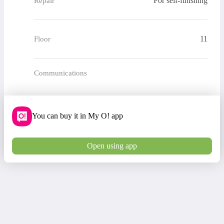
For self-finishing
Repair
11
Floor
Communications
You can buy it in My O! app
Open using app