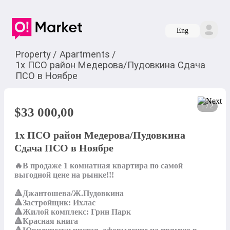
Eng
Property
/
Apartments
/
1х ПСО район Медерова/Пудовкина Сдача
ПСО в Ноябре
1 / 2
$
33 000,00
1х ПСО район Медерова/Пудовкина
Сдача ПСО в Ноябре
🔥В продаже 1 комнатная квартира по самой 
выгодной цене на рынке!!!

🔺Джантошева/Ж.Пудовкина

🔺Застройщик: Ихлас

🔺Жилой комплекс: Грин Парк

🔺Красная книга
