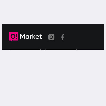
Link copied
O!Market is a web-based free ad service for searching for
or offering goods or services via your smartphone.
Support
Call