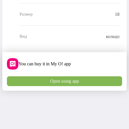
18
Размер
кольцо
Вид
You can buy it in My O! app
Open using app