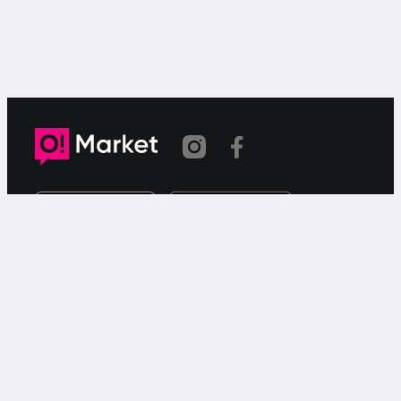
Link copied
O!Market is a web-based free ad service for searching for
or offering goods or services via your smartphone.
Support