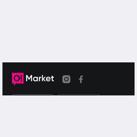
Link copied
O!Market is a web-based free ad service for searching for
or offering goods or services via your smartphone.